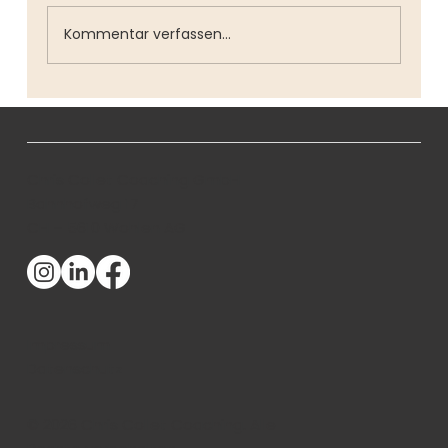
Kommentar verfassen...
Was ich vor der Selbständigkeit nicht
ahnte
Chris Collet Coaching GmbH
Bahnhofweg 17
CH – 5610 Wohlen AG
Impressum
Datenschutz
© 2026 Chris Collet Coaching. Alle