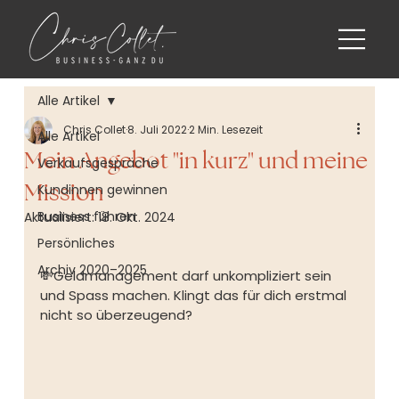
Alle Artikel
Chris Collet
8. Juli 2022
2 Min. Lesezeit
Alle Artikel
Mein Angebot "in kurz" und meine
Verkaufsgespräche
Mission
Kundinnen gewinnen
Business führen
Aktualisiert:
18. Okt. 2024
Persönliches
Archiv 2020–2025
💸Geldmanagement darf unkompliziert sein 
und Spass machen. Klingt das für dich erstmal 
nicht so überzeugend? ⁠