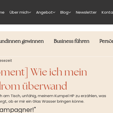
me
Über mich
Angebot
Blog
Newsletter
Konta
undinnen gewinnen
Business führen
Persö
Lesezeit
ent] Wie ich mein
drom überwand
h am Tisch, unfähig, meinem Kumpel HP zu erzählen, was 
orgt, ob er mir ein Glas Wasser bringen könne.
Champagner!"