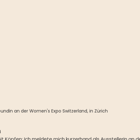
reundin an der Women's Expo Switzerland, in Zürich
n
it Köpfen: Ich meldete mich kurzerhand als Ausstellerin an de