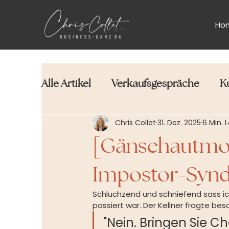
Ho
Alle Artikel
Verkaufsgespräche
K
Chris Collet
31. Dez. 2025
6 Min. 
[Gänsehautmom
Impostor-Syn
Schluchzend und schniefend sass ic
passiert war. Der Kellner fragte bes
"Nein. Bringen Sie 