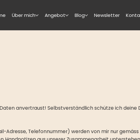
me
Über mich
Angebot
Blog
Newsletter
Konta
Daten anvertraust! Selbstverständlich schütze ich dein
-Mail-Adresse, Telefonnummer) werden von mir nur gemäs
ten Handnotizen aus unserer Zusammenarbeit unterstehe