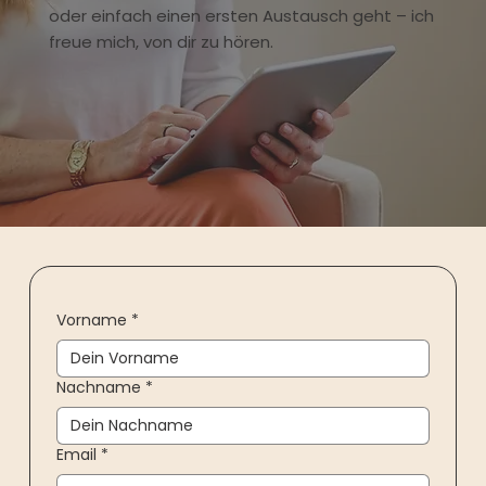
oder einfach einen ersten Austausch geht – ich
freue mich, von dir zu hören.
Vorname
*
Nachname
*
Email
*