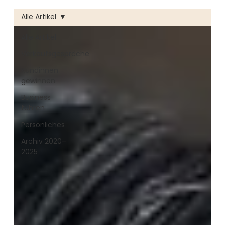
Alle Artikel
Alle Artikel
Verkaufsgespräche
Kundinnen
gewinnen
Business
führen
Persönliches
Archiv 2020–
2025