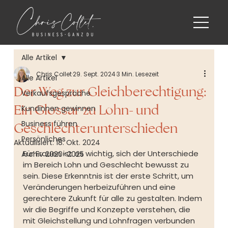
Alle Artikel
Chris Collet
29. Sept. 2024
3 Min. Lesezeit
Alle Artikel
Der Weg zur Gleichberechtigung:
Verkaufsgespräche
Ein Glossar zu Lohn- und
Kundinnen gewinnen
Business führen
Geschlechterunterschieden
Persönliches
Aktualisiert:
18. Okt. 2024
Für Frauen ist es wichtig, sich der Unterschiede 
Archiv 2020–2025
im Bereich Lohn und Geschlecht bewusst zu 
sein. Diese Erkenntnis ist der erste Schritt, um 
Veränderungen herbeizuführen und eine 
gerechtere Zukunft für alle zu gestalten. Indem 
wir die Begriffe und Konzepte verstehen, die 
mit Gleichstellung und Lohnfragen verbunden 