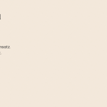
u
msatz.
.