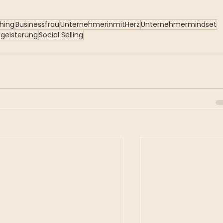
hing
Businessfrau
UnternehmerinmitHerz
Unternehmermindset
egeisterung
Social Selling