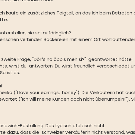
ich kaufe ein zusätzliches Teigteil, an das ich beim Betreten 
tte.
terstellen, sie sei aufdringlich?
enschen verbinden Bäckereien mit einem Ort wohlduftender
 zweite Frage, "Dörfs no öppis meh si?"  geantwortet hätte: 
chts, wirst du  antworten. Du wirst freundlich verabschiedet u
So ist es.
f.
Amerika ("I love your earrings,  honey"). Die Verkäuferin hat auc
ewartet ("Ich will meine Kunden doch nicht überrumpeln!"). Si
Sandwich-Bestellung. Das typisch pfälzisch nicht 
e dazu, dass die  schweizer Verkäuferin nicht verstand, was