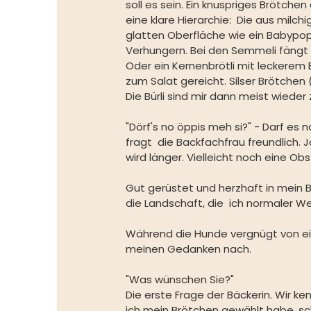
soll es sein. Ein knuspriges Brötchen
eine klare Hierarchie:  Die aus milc
glatten Oberfläche wie ein Babypopp
Verhungern. Bei den Semmeli fängt d
Oder ein Kernenbrötli mit leckerem 
zum Salat gereicht. Silser Brötche
Die Bürli sind mir dann meist wieder 
"Dörf's no öppis meh si?" - Darf es
fragt  die Backfachfrau freundlich. 
wird länger. Vielleicht noch eine O
Gut gerüstet und herzhaft in mein B
die Landschaft, die  ich normaler We
Während die Hunde vergnügt von ein
meinen Gedanken nach.
"Was wünschen Sie?"
Die erste Frage der Bäckerin. Wir k
ich mein Brötchen gewählt habe, sch