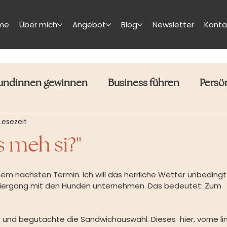
me
Über mich
Angebot
Blog
Newsletter
Konta
undinnen gewinnen
Business führen
Persö
Lesezeit
s meh si?"
em nächsten Termin. Ich will das herrliche Wetter unbedingt
ziergang mit den Hunden unternehmen. Das bedeutet: Zum 
 und begutachte die Sandwichauswahl. Dieses  hier, vorne lin