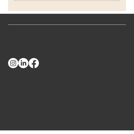
Was ich vor der Selbständigkeit nicht
ahnte
Chris Collet Coaching GmbH
Bahnhofweg 17
CH – 5610 Wohlen AG
Impressum
Datenschutz
© 2026 Chris Collet Coaching. Alle
Rechte vorbehalten