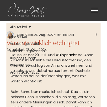
Alle Artikel
Chris Collet
26. Aug. 2022
4 Min. Lesezeit
Alle Artikel
Was mir wirklich wichtig ist
Verkaufsgespräche
Aktualisiert:
18. Okt. 2024
Kundinnen gewinnen
Heute ist der 29. Juli  und 
#Blognacht
 bei Anna 
Business führen
Koschinski. Ich liebe die Herausforderung, den 
Persönliches
Themenvorschlag von Anna anzunehmen und 
zu sehen, was dabei heraus kommt. Deshalb 
Archiv 2020–2025
werde ich heute darüber bloggen, was mir 
wirklich wichtig ist.
Beim Schreiben merke ich schnell: Das ist ein 
heisses Eisen. Menschen, die ich mag, vertreten 
teils andere Meinungen als ich. Damit kann ich 