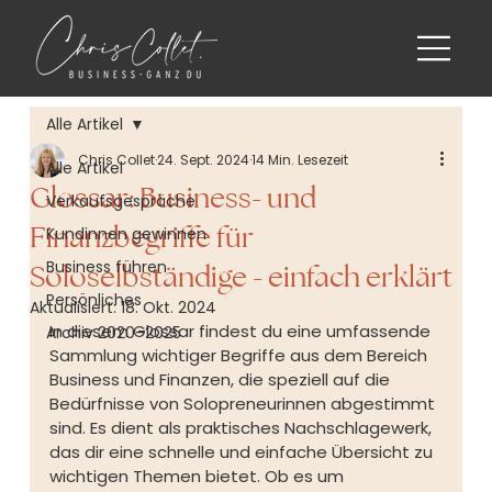
Alle Artikel
Chris Collet
24. Sept. 2024
14 Min. Lesezeit
Alle Artikel
Glossar: Business- und
Verkaufsgespräche
Finanzbegriffe für
Kundinnen gewinnen
Business führen
Soloselbständige - einfach erklärt
Persönliches
Aktualisiert:
18. Okt. 2024
In diesem Glossar findest du eine umfassende 
Archiv 2020–2025
Sammlung wichtiger Begriffe aus dem Bereich 
Business und Finanzen, die speziell auf die 
Bedürfnisse von Solopreneurinnen abgestimmt 
sind. Es dient als praktisches Nachschlagewerk, 
das dir eine schnelle und einfache Übersicht zu 
wichtigen Themen bietet. Ob es um 