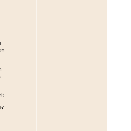
 
en 
n 
 
lt 
ch
" 