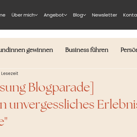
me
Über mich
Angebot
Blog
Newsletter
Konta
undinnen gewinnen
Business führen
Persö
 Lesezeit
sung Blogparade]
n unvergessliches Erlebni
e"