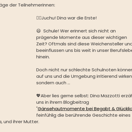
räge der Teilnehmerinnen:
🤸‍♀️Juchu! Dina war die Erste!
😃⁠ ⁠ Schule! Wer erinnert sich nicht an 
prägende Momente aus dieser wichtigen 
Zeit? Oftmals sind diese Weichensteller und
beeinflussen uns bis weit in unser Berufsleb
hinein.⁠ ⁠ 
Doch nicht nur schlechte Schulnoten könne
auf uns und die Umgebung irritierend wirken,
sondern auch ...⁠ ⁠ 
💖Aber lies gerne selbst:⁠ ⁠Dina Mazzotti erzäh
uns in ihrem Blogbeitrag 
"
Gänsehautmomente bei Begabt & Glückli
feinfühlig die berührende Geschichte eines 
nd ihrer Mutter. ⁠ ⁠