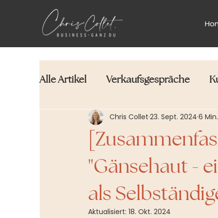
Ho
Alle Artikel
Verkaufsgespräche
K
Chris Collet
23. Sept. 2024
6 Min.
[Zusammenfas
"Gänsehaut - ei
als Selbständig
Aktualisiert:
18. Okt. 2024