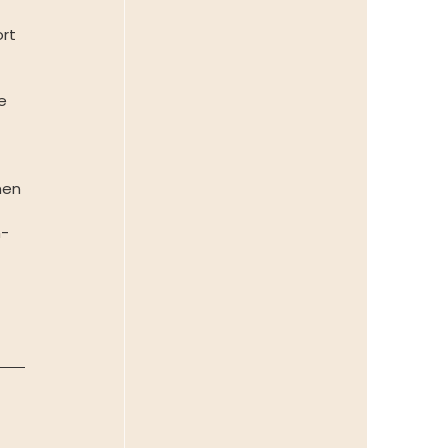
 
rt 
e 
 
 
nen 
n-