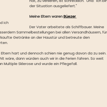
hat, zu verlieren, ist schrecklich." Und: "Ich bin
der Situation ausgeliefert."
Meine Eltern waren
Büezer 
nd ich
Der Vater arbeitete als Schiffbauer. Meine 
usserdem Sammelbestellungen bei allen Versandhäusern, für
rkaufte Getränke an der Haustür und betreute den 
ten. 
Eltern hart und dennoch schien nie genug davon da zu sein.
 wäre, dann würden auch wir in die Ferien fahren. So weit 
n Multiple Sklerose und wurde ein Pflegefall.