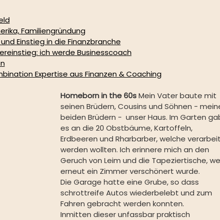
eld
erika, Familiengründung
und Einstieg in die Finanzbranche
uereinstieg: ich werde Businesscoach
en
mbination Expertise aus Finanzen & Coaching
Homeborn in the 60s 
Mein Vater baute mit 
seinen Brüdern, Cousins und Söhnen - mein
beiden Brüdern -  unser Haus. Im Garten ga
es an die 20 Obstbäume, Kartoffeln, 
Erdbeeren und Rharbarber, welche verarbeit
werden wollten. Ich erinnere mich an den 
Geruch von Leim und die Tapeziertische, we
erneut ein Zimmer verschönert wurde. 
Die Garage hatte eine Grube, so dass 
schrottreife Autos wiederbelebt und zum 
Fahren gebracht werden konnten. 
Inmitten dieser unfassbar praktisch 