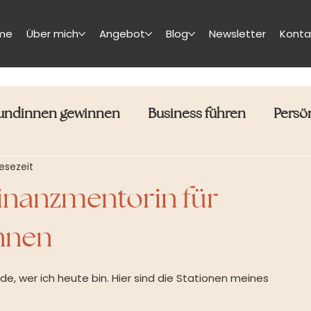
me
Über mich
Angebot
Blog
Newsletter
Konta
undinnen gewinnen
Business führen
Persö
Lesezeit
inanzmentorin für
nnen
rde, wer ich heute bin. Hier sind die Stationen meines 