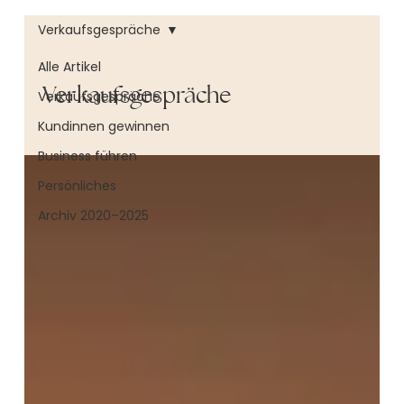
Verkaufsgespräche
Alle Artikel
Verkaufsgespräche
Verkaufsgespräche
Kundinnen gewinnen
Business führen
Persönliches
Archiv 2020–2025